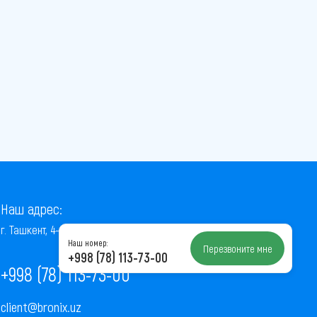
Наш адрес:
г. Ташкент, 4-й проезд Ниёзбек Йули, 7
Наш номер:
Перезвоните мне
+998 (78) 113-73-00
+998 (78) 113-73-00
client@bronix.uz