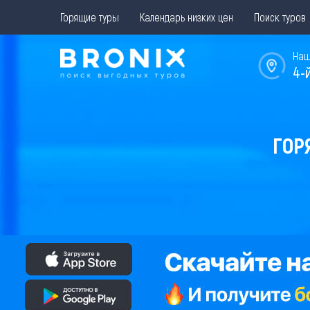
Горящие туры
Календарь низких цен
Поиск туров
Наш
4-
ГОР