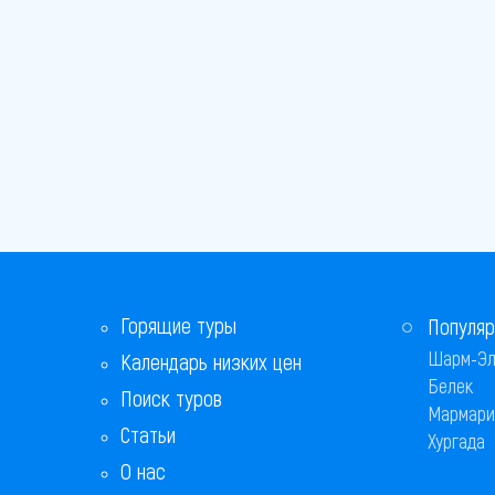
Горящие туры
Популяр
Шарм-Эл
Календарь низких цен
Белек
Поиск туров
Мармари
Статьи
Хургада
О нас