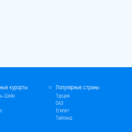
ные курорты
Популярные страны
ь-Шейх
Турция
ОАЭ
с
Египет
Тайланд