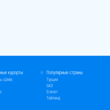
ные курорты
Популярные страны
ь-Шейх
Турция
ОАЭ
с
Египет
Тайланд