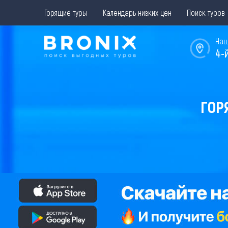
Горящие туры
Календарь низких цен
Поиск туров
Наш
4-
ГОР