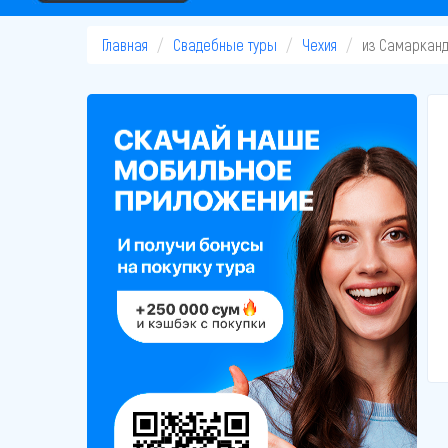
Главная
Свадебные туры
Чехия
из Самаркан