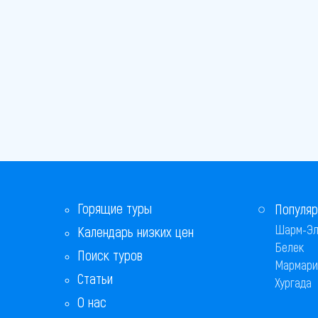
Горящие туры
Популяр
Шарм-Эл
Календарь низких цен
Белек
Поиск туров
Мармари
Статьи
Хургада
О нас