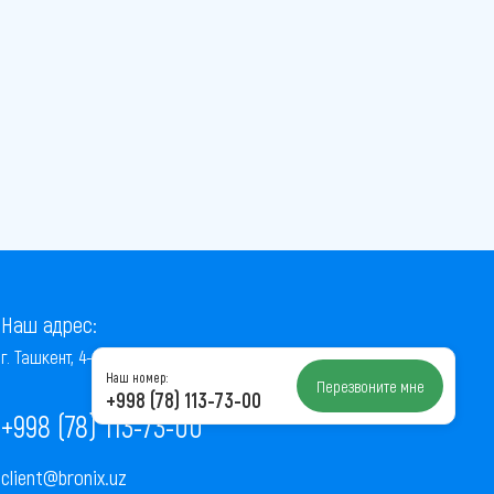
Наш адрес:
г. Ташкент, 4-й проезд Ниёзбек Йули, 7
Наш номер:
Перезвоните мне
+998 (78) 113-73-00
+998 (78) 113-73-00
client@bronix.uz