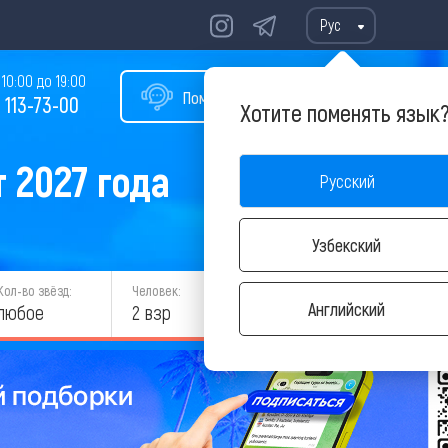
Рус
10:00 до 19:00
Помощь в подборе тура
 113-73-00
Хотите поменять язык
 2027 года
Русский
Узбекский
Кол-во звёзд:
Человек:
НАЙТИ
Английский
любое
2 взр