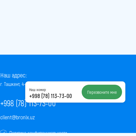
Наш адрес:
г. Ташкент, 4-й проезд Ниёзбек Йули, 7
Наш номер:
Перезвоните мне
+998 (78) 113-73-00
+998 (78) 113-73-00
client@bronix.uz
Политика конфиденциальности