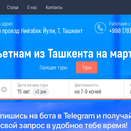
Статьи
О нас
Контакты
 адрес
Работаем с 
й проезд Ниёзбек Йули, 7, Ташкент
+998 (78)
ьетнам из Ташкента на март
Горящие туры
Туры
Дата начала тура:
Длительность:
15 авг.
на 7-9 ночей
±3 дня