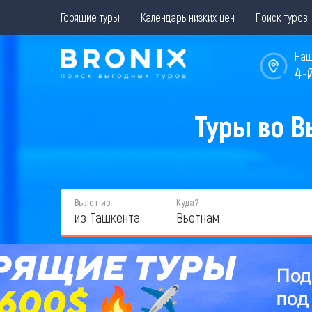
Горящие туры
Календарь низких цен
Поиск туров
Наш
4-
Туры во В
Вылет из
Куда?
из Ташкента