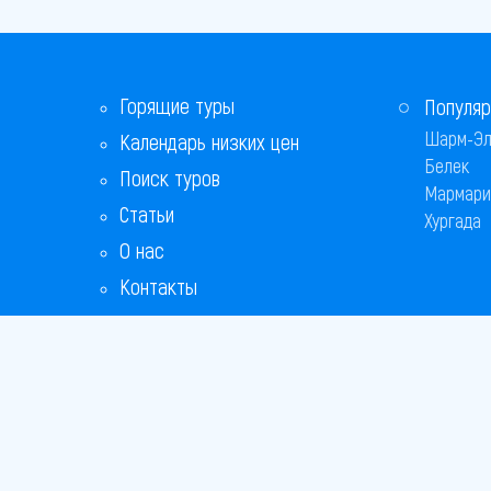
Горящие туры
Популяр
Шарм-Эл
Календарь низких цен
Белек
Поиск туров
Мармари
Статьи
Хургада
О нас
Контакты
Copyright
Bronix 20
Сайт не я
Способы