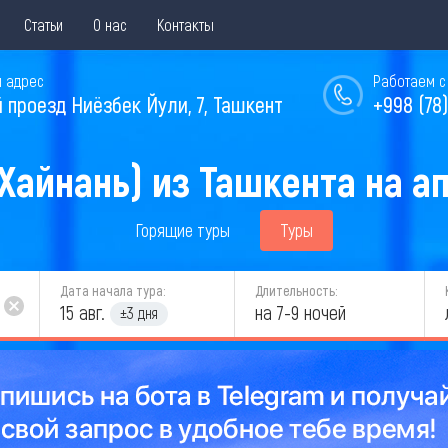
Статьи
О нас
Контакты
 адрес
Работаем с 
й проезд Ниёзбек Йули, 7, Ташкент
+998 (78)
Хайнань) из Ташкента на а
Горящие туры
Туры
Дата начала тура:
Длительность:
15 авг.
на 7-9 ночей
±3 дня