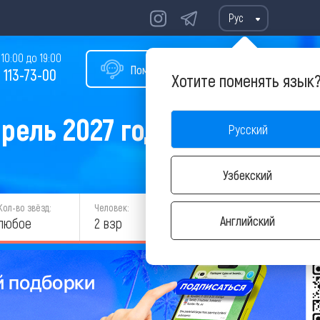
Рус
10:00 до 19:00
Помощь в подборе тура
 113-73-00
Хотите поменять язык
прель 2027 года
Русский
Узбекский
Кол-во звёзд:
Человек:
НАЙТИ
Английский
любое
2 взр