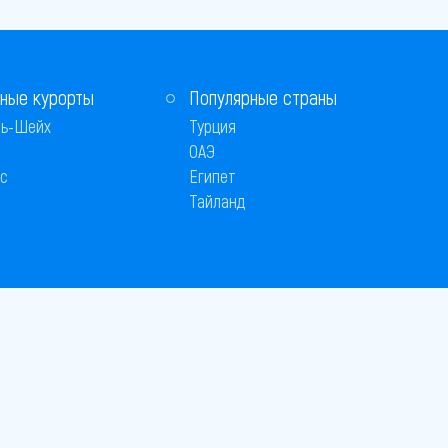
ные курорты
Популярные страны
ь-Шейх
Турция
ОАЭ
с
Египет
Тайланд
 © 2005–2026
26
вляется публичной офертой
 оплаты