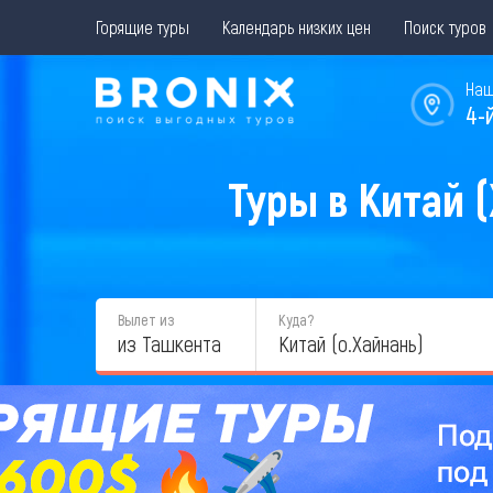
Горящие туры
Календарь низких цен
Поиск туров
Наш
4-
Туры в Китай (
Вылет из
Куда?
из Ташкента