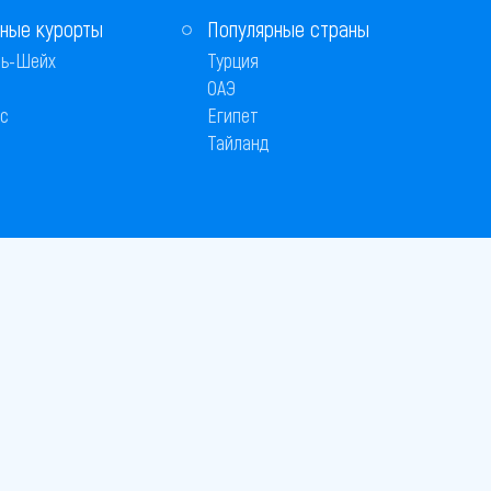
ные курорты
Популярные страны
ь-Шейх
Турция
ОАЭ
с
Египет
Тайланд
 © 2005–2026
26
вляется публичной офертой
 оплаты