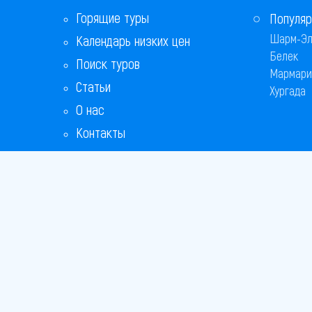
Горящие туры
Популяр
Шарм-Эл
Календарь низких цен
Белек
Поиск туров
Мармари
Статьи
Хургада
О нас
Контакты
Copyright
Bronix 20
Сайт не я
Способы