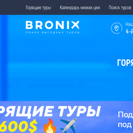
Горящие туры
Календарь низких цен
Поиск туров
Наш
4-
ГОР