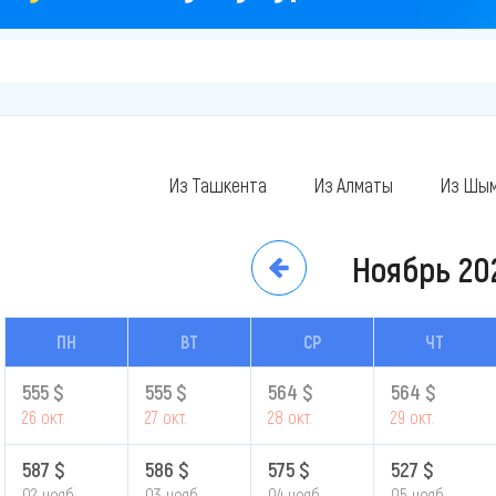
Из Ташкента
Из Алматы
Из Шым
Ноябрь
20
ПН
ВТ
СР
ЧТ
555 $
555 $
564 $
564 $
26 окт.
27 окт.
28 окт.
29 окт.
587 $
586 $
575 $
527 $
02 нояб.
03 нояб.
04 нояб.
05 нояб.