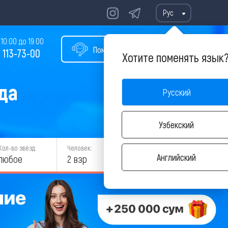
Рус
10:00 до 19:00
Помощь в подборе тура
 113-73-00
Хотите поменять язык
ода
Русский
Узбекский
Кол-во звёзд:
Человек:
НАЙТИ
Английский
любое
2 взр