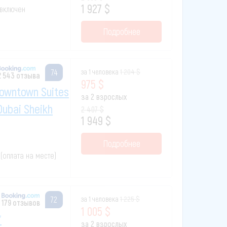
1 927 $
к включен
Подробнее
за 1 человека
1 204 $
7.4
2 543 отзыва
975 $
Downtown Suites
за 2 взрослых
Dubai Sheikh
2 407 $
1 949 $
Подробнее
 (оплата на месте)
за 1 человека
1 225 $
7.2
179 отзывов
1 005 $
*
за 2 взрослых