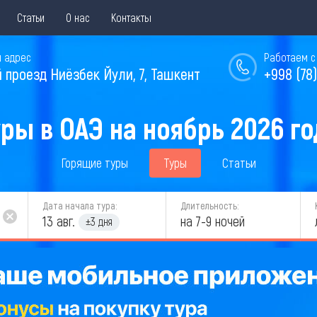
Статьи
О нас
Контакты
 адрес
Работаем с 
й проезд Ниёзбек Йули, 7, Ташкент
+998 (78)
ры в ОАЭ на ноябрь 2026 г
Горящие туры
Туры
Статьи
Дата начала тура:
Длительность:
13 авг.
на 7-9 ночей
±3 дня