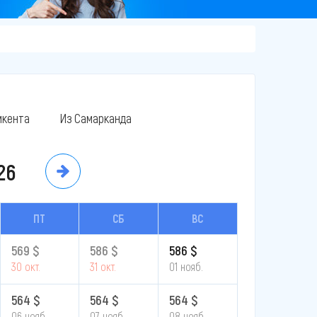
кента
Из Самарканда
26
ПТ
СБ
ВС
569 $
586 $
586 $
30 окт.
31 окт.
01 нояб.
564 $
564 $
564 $
06 нояб.
07 нояб.
08 нояб.