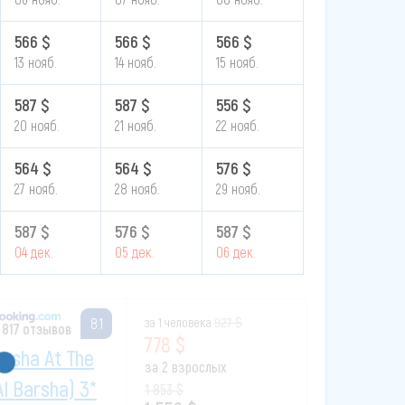
566 $
566 $
566 $
13 нояб.
14 нояб.
15 нояб.
587 $
587 $
556 $
20 нояб.
21 нояб.
22 нояб.
564 $
564 $
576 $
27 нояб.
28 нояб.
29 нояб.
587 $
576 $
587 $
04 дек.
05 дек.
06 дек.
за 1 человека
927 $
8.1
 817 отзывов
778 $
arsha At The
за 2 взрослых
Al Barsha) 3*
1 853 $