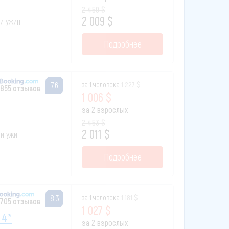
2 450 $
2 009 $
 и ужин
Подробнее
за 1 человека
1 227 $
7.6
855 отзывов
1 006 $
за 2 взрослых
2 453 $
2 011 $
 и ужин
Подробнее
за 1 человека
1 181 $
8.3
 705 отзывов
1 027 $
 4*
за 2 взрослых