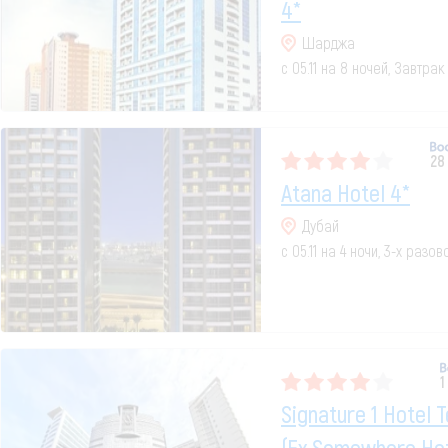
4*
Шарджа
с 05.11 на 8 ночей, Завтрак
28
Atana Hotel 4*
Дубай
с 05.11 на 4 ночи, 3-х разо
1
Signature 1 Hotel 
(ex.somewhere Hot