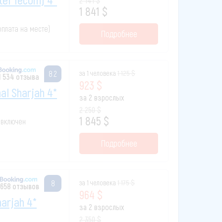
2 141 $
1 841 $
(оплата на месте)
Подробнее
за 1 человека
1 125 $
8.2
1 534 отзыва
923 $
nal Sharjah 4*
за 2 взрослых
2 250 $
1 845 $
к включен
Подробнее
за 1 человека
1 175 $
8
658 отзывов
964 $
arjah 4*
за 2 взрослых
2 350 $