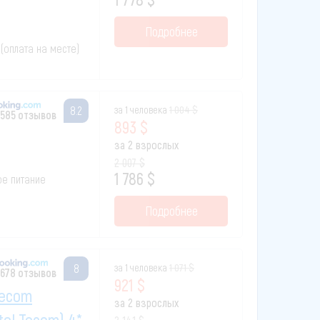
Подробнее
 (оплата на месте)
за 1 человека
1 004 $
8.2
 585 отзывов
893 $
за 2 взрослых
2 007 $
1 786 $
вое питание
Подробнее
за 1 человека
1 071 $
8
 678 отзывов
921 $
Tecom
за 2 взрослых
el Tecom) 4*