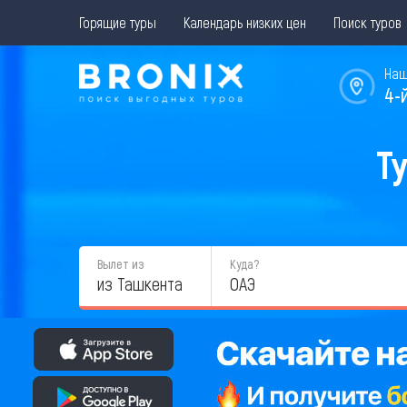
Горящие туры
Календарь низких цен
Поиск туров
Наш
4-
Ту
Вылет из
Куда?
из Ташкента