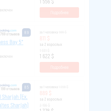
1 556 $
к включен
Подробнее
за 1 человека
966 $
8.9
 769 отзывов
811 $
ness Bay 5*
за 2 взрослых
1 931 $
1 622 $
к включен
Подробнее
за 1 человека
1 098 $
8.5
 199 отзывов
889 $
 Sharjah (ex.
за 2 взрослых
ites Sharjah)
2 196 $
1 778 $