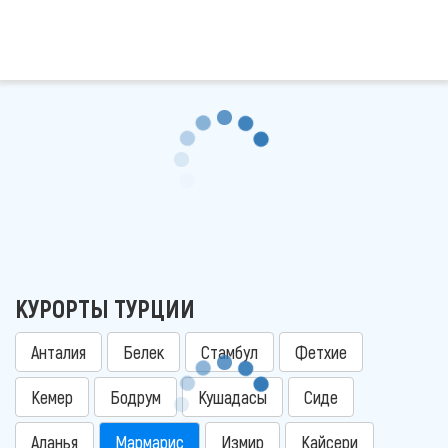
КУРОРТЫ ТУРЦИИ
Анталия
Белек
Стамбул
Фетхие
Кемер
Бодрум
Кушадасы
Сиде
Аланья
Мармарис
Измир
Кайсери