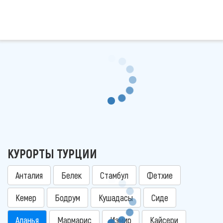
КУРОРТЫ ТУРЦИИ
Анталия
Белек
Стамбул
Фетхие
Кемер
Бодрум
Кушадасы
Сиде
Аланья
Мармарис
Измир
Кайсери