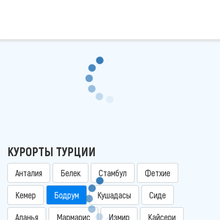
КУРОРТЫ ТУРЦИИ
Анталия
Белек
Стамбул
Фетхие
Кемер
Бодрум
Кушадасы
Сиде
Аланья
Мармарис
Измир
Кайсери