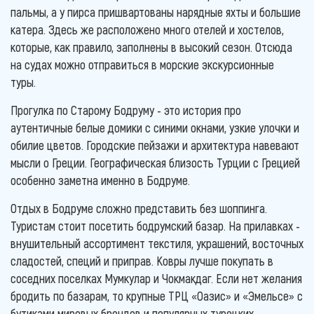
пальмы, а у пирса пришвартованы нарядные яхты и большие
катера. Здесь же расположено много отелей и хостелов,
которые, как правило, заполнены в высокий сезон. Отсюда
на судах можно отправиться в морские экскурсионные
туры.
Прогулка по Старому Бодруму - это история про
аутентичные белые домики с синими окнами, узкие улочки и
обилие цветов. Городские пейзажи и архитектура навевают
мысли о Греции. Географическая близость Турции с Грецией
особенно заметна именно в Бодруме.
Отдых в Бодруме сложно представить без шоппинга.
Туристам стоит посетить бодрумский базар. На прилавках -
внушительный ассортимент текстиля, украшений, восточных
сладостей, специй и приправ. Ковры лучше покупать в
соседних поселках Мумкулар и Чокмакдаг. Если нет желания
бродить по базарам, то крупные ТРЦ «Оазис» и «Эмельсе» с
бутиками мировых брендов и популярных турецких