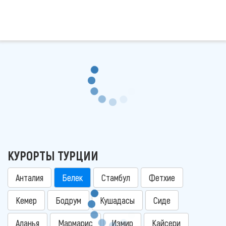
КУРОРТЫ ТУРЦИИ
Анталия
Белек
Стамбул
Фетхие
Кемер
Бодрум
Кушадасы
Сиде
Аланья
Мармарис
Измир
Кайсери