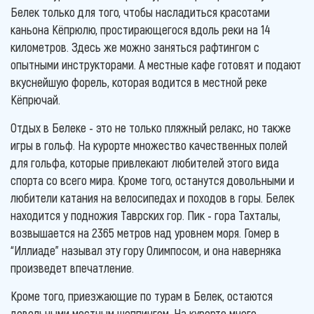
Белек только для того, чтобы насладиться красотами
каньона Кёпрюлю, простирающегося вдоль реки на 14
километров. Здесь же можно заняться рафтингом с
опытными инструкторами. А местные кафе готовят и подают
вкуснейшую форель, которая водится в местной реке
Кёпрючай.
Отдых в Белеке - это не только пляжный релакс, но также
игры в гольф. На курорте множество качественных полей
для гольфа, которые привлекают любителей этого вида
спорта со всего мира. Кроме того, останутся довольными и
любители катания на велосипедах и походов в горы. Белек
находится у подножия Таврских гор. Пик - гора Тахталы,
возвышается на 2365 метров над уровнем моря. Гомер в
“Иллиаде” называл эту гору Олимпосом, и она наверняка
произведет впечатление.
Кроме того, приезжающие по турам в Белек, остаются
довольными местным шоппингом. На курорте много