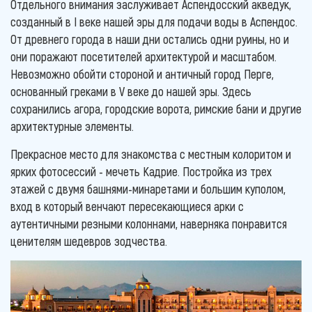
Отдельного внимания заслуживает Аспендосский акведук,
созданный в I веке нашей эры для подачи воды в Аспендос.
От древнего города в наши дни остались одни руины, но и
они поражают посетителей архитектурой и масштабом.
Невозможно обойти стороной и античный город Перге,
основанный греками в V веке до нашей эры. Здесь
сохранились агора, городские ворота, римские бани и другие
архитектурные элементы.
Прекрасное место для знакомства с местным колоритом и
ярких фотосессий - мечеть Кадрие. Постройка из трех
этажей с двумя башнями-минаретами и большим куполом,
вход в который венчают пересекающиеся арки с
аутентичными резными колоннами, наверняка понравится
ценителям шедевров зодчества.