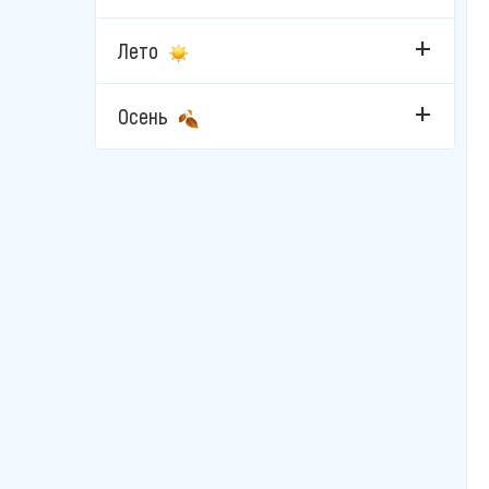
Фетхие
Лето
Чешме
Осень