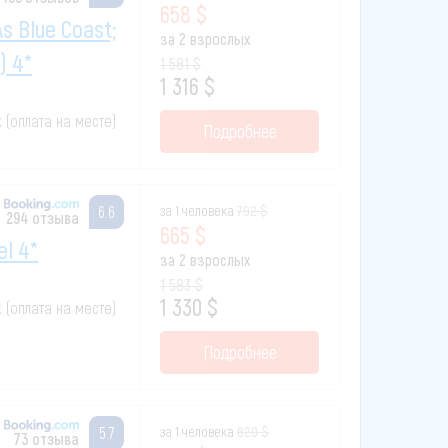
658 $
As Blue Coast;
за 2 взрослых
) 4*
1 581 $
1 316 $
к (оплата на месте)
Подробнее
за 1 человека
792 $
6.6
294 отзыва
665 $
el 4*
за 2 взрослых
1 583 $
1 330 $
к (оплата на месте)
Подробнее
за 1 человека
820 $
5.7
73 отзыва