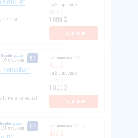
h Hotel 4*
за 2 взрослых
1 988 $
1 669 $
ак включен
Подробнее
за 1 человека
1 111 $
6.3
99 отзывов
900 $
x. Kemalhan
за 2 взрослых
2 222 $
1 800 $
ак (оплата на месте)
Подробнее
за 1 человека
1 215 $
8.5
256 отзывов
999 $
el 5*