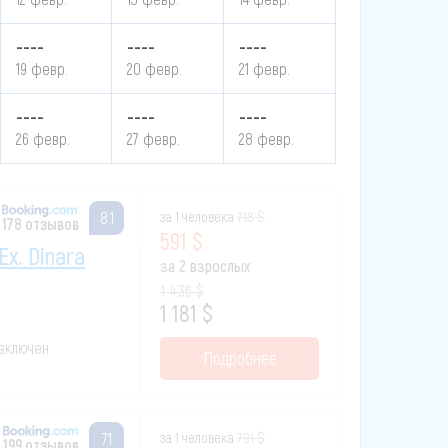
----
----
----
19 февр.
20 февр.
21 февр.
----
----
----
26 февр.
27 февр.
28 февр.
за 1 человека
718 $
8.1
178 отзывов
591 $
ex. Dinara
за 2 взрослых
1 436 $
1 181 $
 включен
Подробнее
за 1 человека
791 $
7.1
199 отзывов