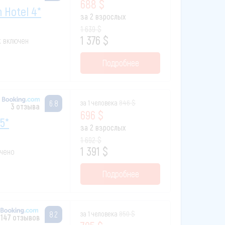
688 $
h Hotel 4*
за 2 взрослых
1 639 $
1 376 $
к включен
Подробнее
за 1 человека
846 $
6.8
3 отзыва
696 $
 5*
за 2 взрослых
1 692 $
1 391 $
ючено
Подробнее
за 1 человека
850 $
8.2
147 отзывов