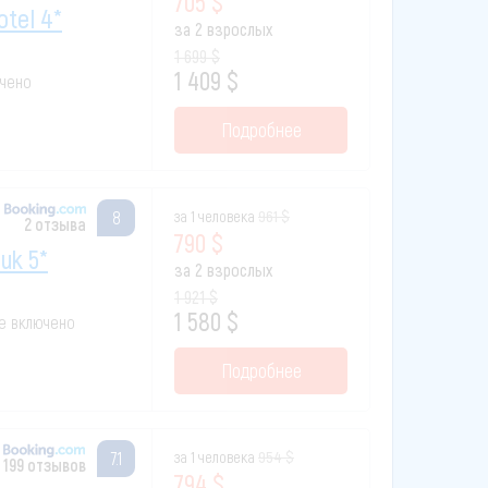
705 $
otel 4*
за 2 взрослых
1 699 $
1 409 $
ючено
Подробнее
за 1 человека
961 $
8
2 отзыва
790 $
nuk 5*
за 2 взрослых
1 921 $
1 580 $
все включено
Подробнее
за 1 человека
954 $
7.1
199 отзывов
794 $