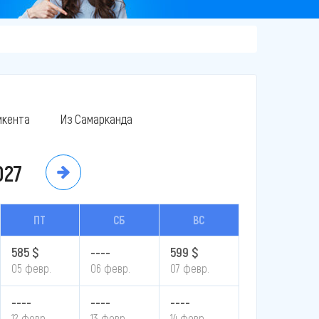
кента
Из Самарканда
027
ПТ
СБ
ВС
585 $
----
599 $
05 февр.
06 февр.
07 февр.
----
----
----
12 февр.
13 февр.
14 февр.