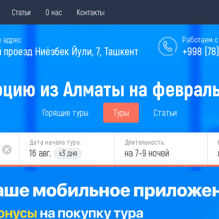
Статьи
О нас
Контакты
 адрес
Работаем с 
й проезд Ниёзбек Йули, 7, Ташкент
+998 (78)
рцию из Алматы на февраль
Горящие туры
Туры
Статьи
Дата начала тура:
Длительность:
16 авг.
на 7-9 ночей
±3 дня