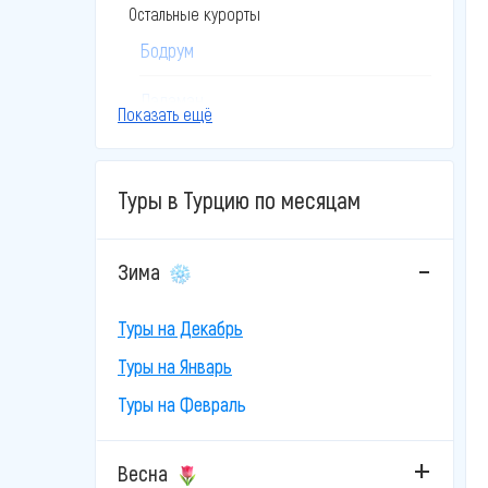
Остальные курорты
Бодрум
Даламан
Показать ещё
Дидим
Туры в Турцию по месяцам
Измир
Кайсери
Зима
Каппадокия
Туры на Декабрь
Кушадасы
Туры на Январь
Мармарис
Туры на Февраль
Стамбул
Весна