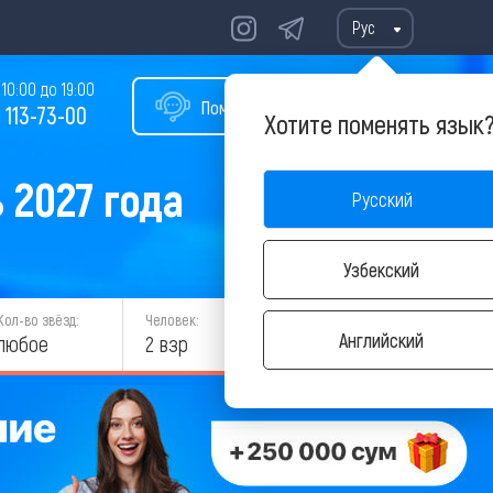
Рус
10:00 до 19:00
Помощь в подборе тура
 113-73-00
Хотите поменять язык
 2027 года
Русский
Узбекский
Кол-во звёзд:
Человек:
НАЙТИ
Английский
любое
2 взр