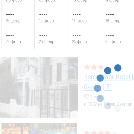
----
----
----
----
15 февр.
16 февр.
17 февр.
18 февр.
----
----
----
----
22 февр.
23 февр.
24 февр.
25 февр.
Kemer Star Hotel (
Garden) 3*
Кемер
с 05.02 на 4 ночи, Завтрак