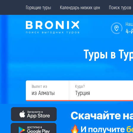
Горящие туры
Календарь низких цен
Поиск туров
Наш
4-
Туры в Ту
Вылет из
Куда?
из Алматы