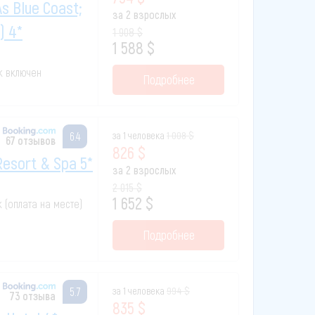
As Blue Coast;
за 2 взрослых
) 4*
1 908 $
1 588 $
ак включен
Подробнее
за 1 человека
1 008 $
6.4
67 отзывов
826 $
Resort & Spa 5*
за 2 взрослых
2 015 $
1 652 $
к (оплата на месте)
Подробнее
за 1 человека
994 $
5.7
73 отзыва
835 $