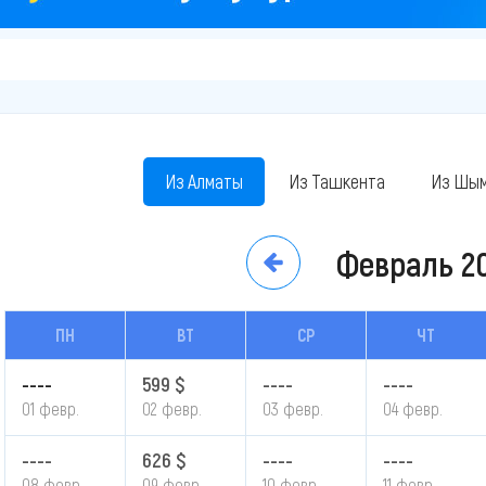
Из Алматы
Из Ташкента
Из Шым
Февраль
2
ПН
ВТ
СР
ЧТ
----
599 $
----
----
01 февр.
02 февр.
03 февр.
04 февр.
----
626 $
----
----
08 февр.
09 февр.
10 февр.
11 февр.