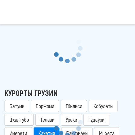
КУРОРТЫ ГРУЗИИ
Батуми
Боржоми
Тбилиси
Кобулети
Цхалтубо
Телави
Уреки
Гудаури
Имерети
Кахетия
Бакуриани
Мцхета