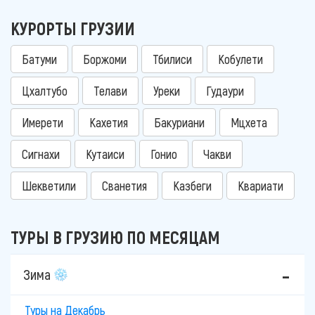
КУРОРТЫ ГРУЗИИ
Батуми
Боржоми
Тбилиси
Кобулети
Цхалтубо
Телави
Уреки
Гудаури
Имерети
Кахетия
Бакуриани
Мцхета
Сигнахи
Кутаиси
Гонио
Чакви
Шекветили
Сванетия
Казбеги
Квариати
ТУРЫ В ГРУЗИЮ ПО МЕСЯЦАМ
Зима
Туры на Декабрь