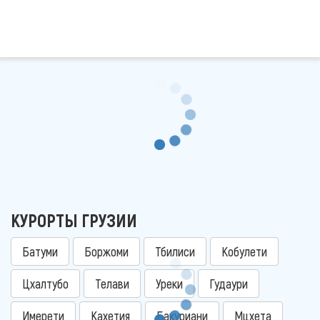
КУРОРТЫ ГРУЗИИ
Батуми
Боржоми
Тбилиси
Кобулети
Цхалтубо
Телави
Уреки
Гудаури
Имерети
Кахетия
Бакуриани
Мцхета