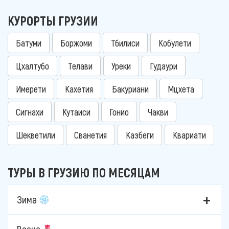
КУРОРТЫ ГРУЗИИ
Батуми
Боржоми
Тбилиси
Кобулети
Цхалтубо
Телави
Уреки
Гудаури
Имерети
Кахетия
Бакуриани
Мцхета
Сигнахи
Кутаиси
Гонио
Чакви
Шекветили
Сванетия
Казбеги
Квариати
ТУРЫ В ГРУЗИЮ ПО МЕСЯЦАМ
Зима