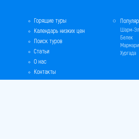
Горящие туры
Популяр
Шарм-Эл
Календарь низких цен
Белек
Поиск туров
Мармари
Статьи
Хургада
О нас
Контакты
Copyright
Bronix 20
Сайт не я
Способы