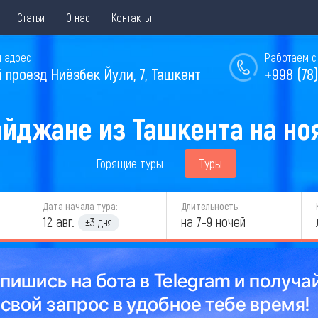
Статьи
О нас
Контакты
 адрес
Работаем с 
й проезд Ниёзбек Йули, 7, Ташкент
+998 (78)
айджане из Ташкента на ноя
Горящие туры
Туры
Дата начала тура:
Длительность:
12 авг.
на 7-9 ночей
±3 дня