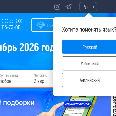
Рус
10:00 до 19:00
Помощь в подборе тура
 113-73-00
Хотите поменять язык
брь 2026 года
Русский
Узбекский
Кол-во звёзд:
Человек:
НАЙТИ
Английский
любое
2 взр