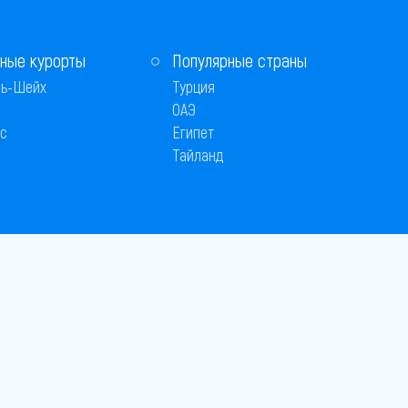
ные курорты
Популярные страны
ь-Шейх
Турция
ОАЭ
с
Египет
Тайланд
 © 2005–2026
26
вляется публичной офертой
 оплаты