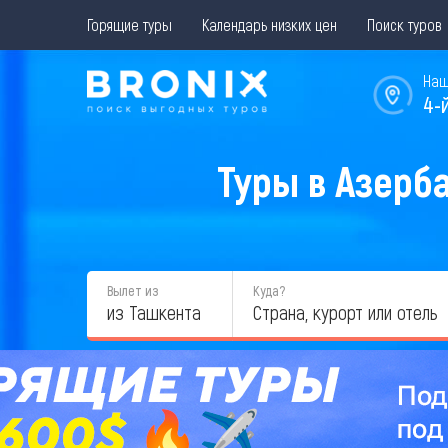
Горящие туры
Календарь низких цен
Поиск туров
Наш
4-
Туры в Азерб
Вылет из
Куда?
из Ташкента