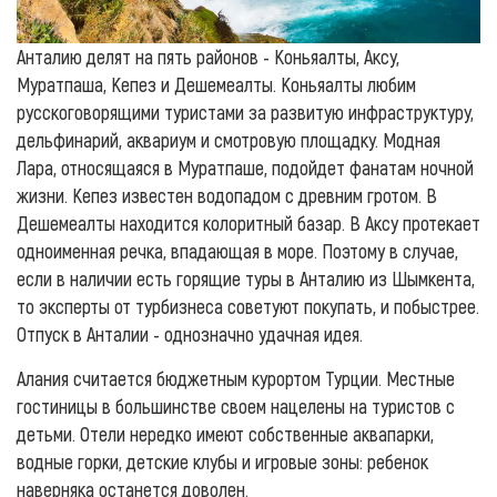
Анталию делят на пять районов - Коньяалты, Аксу,
Муратпаша, Кепез и Дешемеалты. Коньяалты любим
русскоговорящими туристами за развитую инфраструктуру,
дельфинарий, аквариум и смотровую площадку. Модная
Лара, относящаяся в Муратпаше, подойдет фанатам ночной
жизни. Кепез известен водопадом с древним гротом. В
Дешемеалты находится колоритный базар. В Аксу протекает
одноименная речка, впадающая в море. Поэтому в случае,
если в наличии есть горящие туры в Анталию из Шымкента,
то эксперты от турбизнеса советуют покупать, и побыстрее.
Отпуск в Анталии - однозначно удачная идея.
Алания считается бюджетным курортом Турции. Местные
гостиницы в большинстве своем нацелены на туристов с
детьми. Отели нередко имеют собственные аквапарки,
водные горки, детские клубы и игровые зоны: ребенок
наверняка останется доволен.