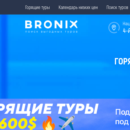
Горящие туры
Календарь низких цен
Поиск туров
Наш
4-
ГОР