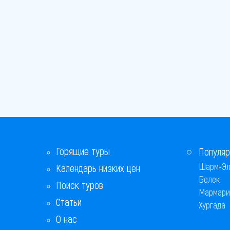
Горящие туры
Популяр
Шарм-Эл
Календарь низких цен
Белек
Поиск туров
Мармари
Статьи
Хургада
О нас