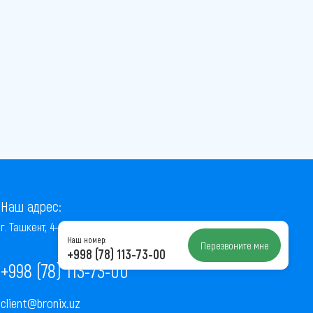
Наш адрес:
г. Ташкент, 4-й проезд Ниёзбек Йули, 7
Наш номер:
Перезвоните мне
+998 (78) 113-73-00
+998 (78) 113-73-00
client@bronix.uz