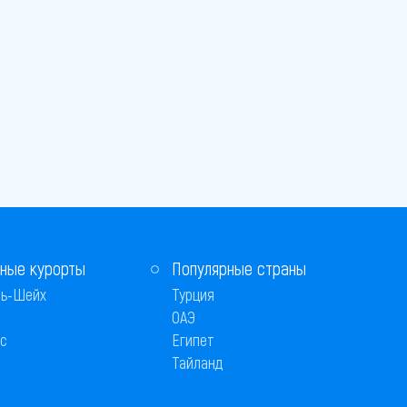
ные курорты
Популярные страны
ь-Шейх
Турция
ОАЭ
с
Египет
Тайланд