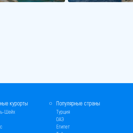
ные курорты
Популярные страны
ь-Шейх
Турция
ОАЭ
с
Египет