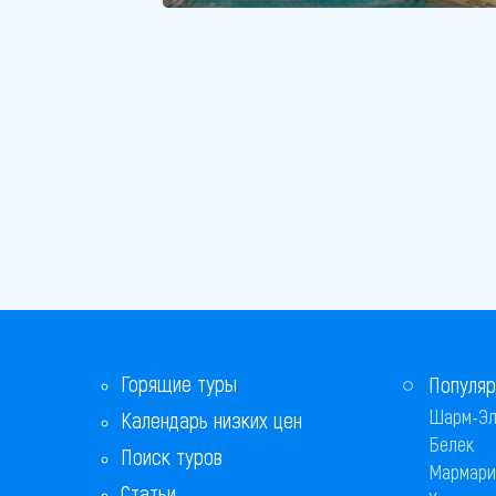
Горящие туры
Популяр
Шарм-Эл
Календарь низких цен
Белек
Поиск туров
Мармари
Статьи