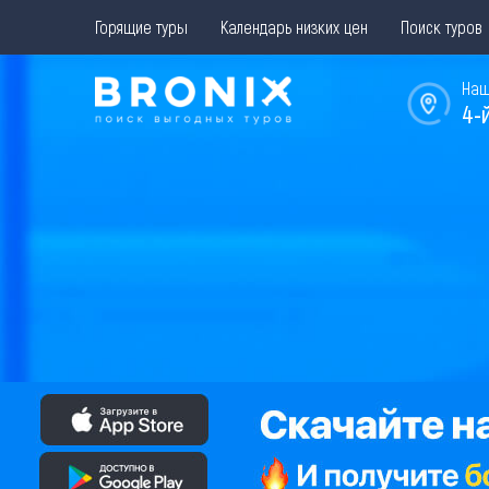
Горящие туры
Календарь низких цен
Поиск туров
Наш
4-