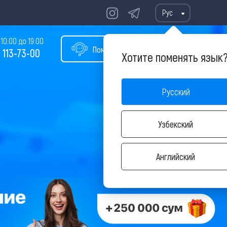
Рус
10:00 до 19:00
Помощь в подборе тура
 113-73-00
Хотите поменять язык
Русский
Узбекский
Английский