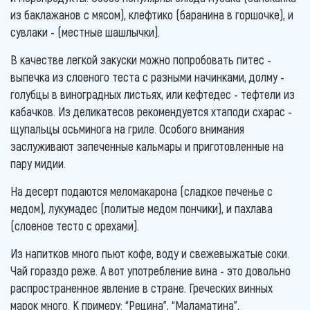
из баклажанов с мясом), клефтико (баранина в горшочке), и
сувлаки - (местные шашлычки).
В качестве легкой закуски можно попробовать питес -
выпечка из слоеного теста с разными начинками, долму -
голубцы в виноградных листьях, или кефтедес - тефтели из
кабачков. Из деликатесов рекомендуется хтаподи схарас -
щупальцы осьминога на гриле. Особого внимания
заслуживают запеченные кальмары и приготовленные на
пару мидии.
На десерт подаются меломакарона (сладкое печенье с
медом), лукумадес (политые медом пончики), и пахлава
(слоеное тесто с орехами).
Из напитков много пьют кофе, воду и свежевыжатые соки.
Чай гораздо реже. А вот употребление вина - это довольно
распространенное явление в стране. Греческих винных
марок много. К примеру: “Рецина”, “Маламатина”,