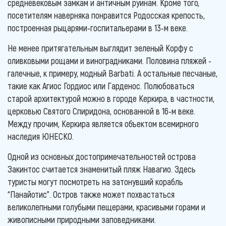
средневековым замкам и античным руинам. Кроме того,
посетителям наверняка понравится Родосская крепость,
построенная рыцарями-госпитальерами в 13-м веке.
Не менее притягательным выглядит зеленый Корфу с
оливковыми рощами и виноградниками. Половина пляжей -
галечные, к примеру, модный Barbati. А остальные песчаные,
такие как Агиос Гордиос или Гарденос. Полюбоваться
старой архитектурой можно в городе Керкира, в частности,
церковью Святого Спиридона, основанной в 16-м веке.
Между прочим, Керкира является объектом всемирного
наследия ЮНЕСКО.
Одной из основных достопримечательностей острова
Закинтос считается знаменитый пляж Навагио. Здесь
туристы могут посмотреть на затонувший корабль
“Панайотис”. Остров также может похвастаться
великолепными голубыми пещерами, красивыми горами и
живописными природными заповедниками.