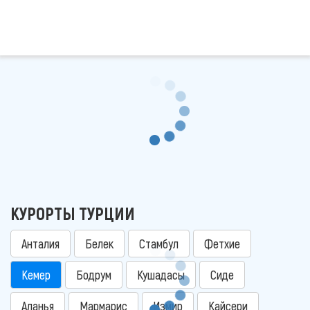
КУРОРТЫ ТУРЦИИ
Анталия
Белек
Стамбул
Фетхие
Кемер
Бодрум
Кушадасы
Сиде
Аланья
Мармарис
Измир
Кайсери