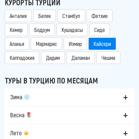
КУРОРТЫ ТУРЦИИ
Анталия
Белек
Стамбул
Фетхие
Кемер
Бодрум
Кушадасы
Сиде
Аланья
Мармарис
Измир
Кайсери
Каппадокия
Дидим
Даламан
Чешме
ТУРЫ В ТУРЦИЮ ПО МЕСЯЦАМ
Зима
Весна
Лето