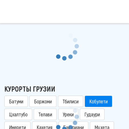
КУРОРТЫ ГРУЗИИ
Батуми
Боржоми
Тбилиси
Кобулети
Цхалтубо
Телави
Уреки
Гудаури
Имерети
Кахетия
Бакуриани
Мцхета