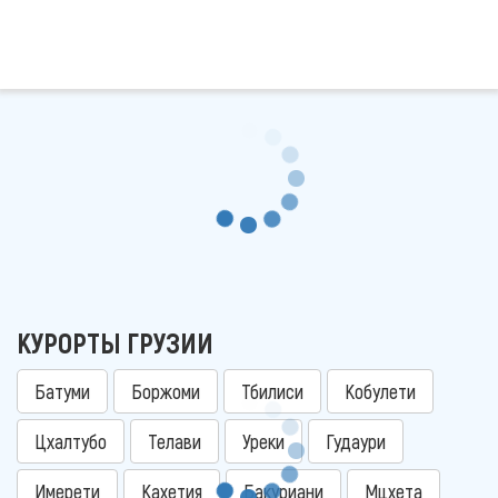
КУРОРТЫ ГРУЗИИ
Батуми
Боржоми
Тбилиси
Кобулети
Цхалтубо
Телави
Уреки
Гудаури
Имерети
Кахетия
Бакуриани
Мцхета