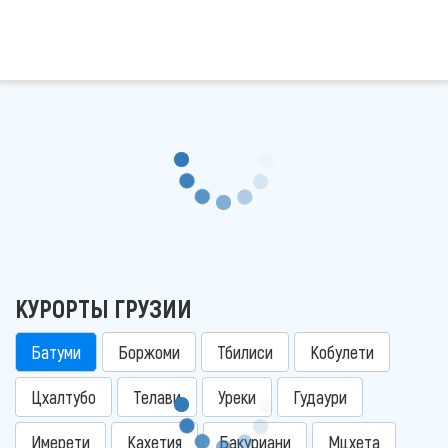
КУРОРТЫ ГРУЗИИ
Батуми
Боржоми
Тбилиси
Кобулети
Цхалтубо
Телави
Уреки
Гудаури
Имерети
Кахетия
Бакуриани
Мцхета