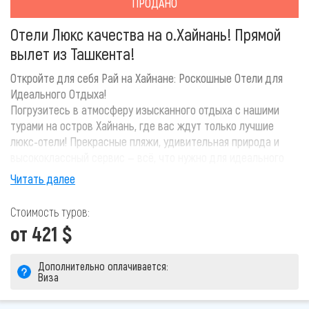
ПРОДАНО
Отели Люкс качества на о.Хайнань! Прямой
вылет из Ташкента!
Откройте для себя Рай на Хайнане: Роскошные Отели для
Идеального Отдыха!
Погрузитесь в атмосферу изысканного отдыха с нашими
турами на остров Хайнань, где вас ждут только лучшие
люкс-отели! Прекрасные пляжи, удивительная природа и
высококлассный сервис — всё, что нужно для идеального
отпуска. Почему именно Хайнань?
Читать далее
Хайнань — это не только экзотика и релакс, но и уникальное
сочетание тропической природы с комфортом роскошного
Стоимость туров:
отдыха. Идеально подходит для романтического уединения,
от 421 $
семейного отдыха или деловых поездок. Позвольте себе
отдых, о котором вы всегда мечтали, с гарантией
Дополнительно оплачивается:
эксклюзивного сервиса и незабываемых впечатлений!
Виза