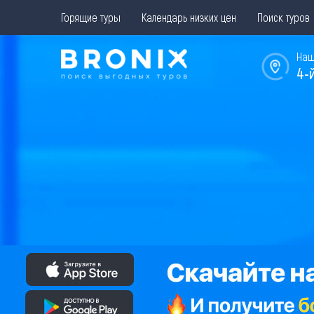
Горящие туры
Календарь низких цен
Поиск туров
Наш
4-