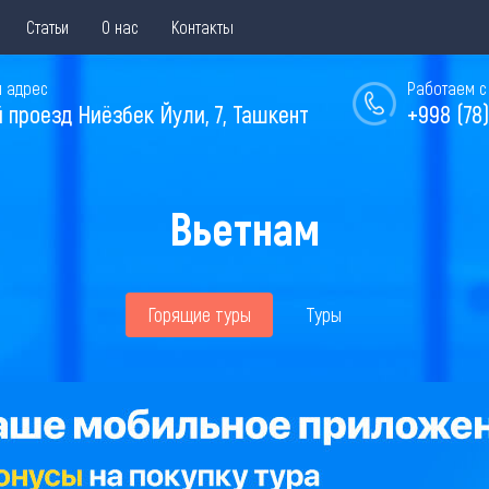
Статьи
О нас
Контакты
 адрес
Работаем с 
й проезд Ниёзбек Йули, 7, Ташкент
+998 (78)
Вьетнам
Горящие туры
Туры