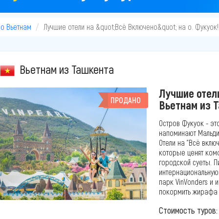
во Вьетнам
Лучшие отели на &quot;Всё Включено&quot; на о. Фукуок!
Вьетнам из Ташкента
Лучшие отели
ПРОДАНО
Вьетнам из 
Остров Фукуок - эт
напоминают Мальдив
Отели на "Всё включ
которые ценят ком
городской суеты. П
интернациональную
парк VinVonders и 
покормить жирафа п
Стоимость туров: