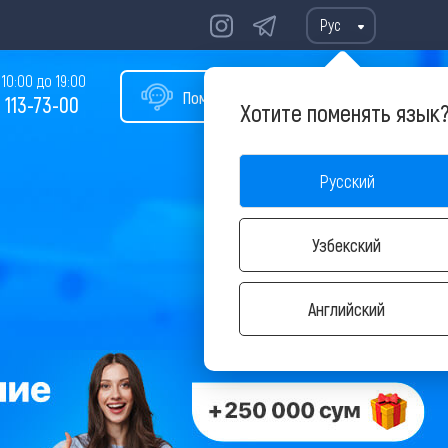
Рус
10:00 до 19:00
Помощь в подборе тура
 113-73-00
Хотите поменять язык
Русский
Узбекский
Английский