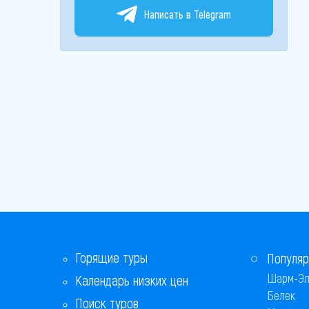
Написать в Telegram
Горящие туры
Популяр
Шарм-Эл
Календарь низких цен
Белек
Поиск туров