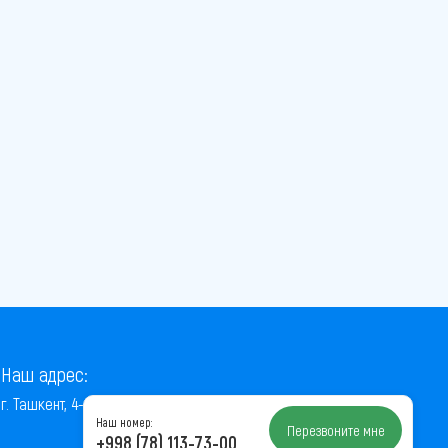
Наш адрес:
г. Ташкент, 4-й проезд Ниёзбек Йули, 7
Наш номер:
Перезвоните мне
+998 (78) 113-73-00