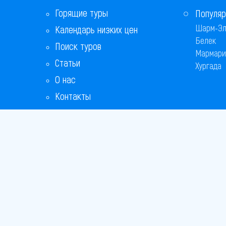
Горящие туры
Популяр
Шарм-Эл
Календарь низких цен
Белек
Поиск туров
Мармари
Статьи
Хургада
О нас
Контакты
Copyright
Bronix 20
Сайт не я
Способы