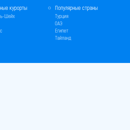
ные курорты
Популярные страны
ь-Шейх
Турция
ОАЭ
с
Египет
Тайланд
 © 2005–2026
26
вляется публичной офертой
 оплаты