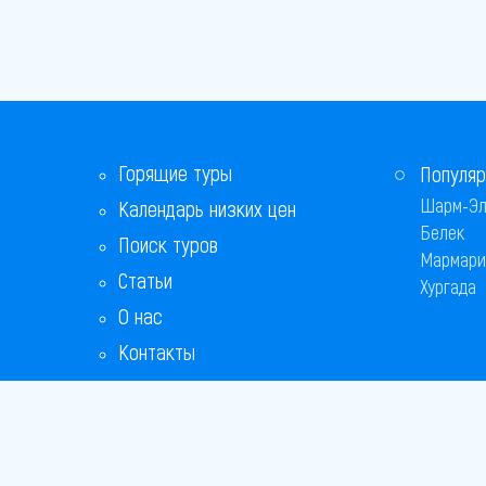
Горящие туры
Популяр
Шарм-Эл
Календарь низких цен
Белек
Поиск туров
Мармари
Статьи
Хургада
О нас
Контакты
Copyright
Bronix 20
Сайт не я