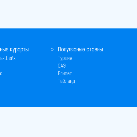
ные курорты
Популярные страны
ь-Шейх
Турция
ОАЭ
с
Египет
Тайланд
 © 2005–2026
26
вляется публичной офертой