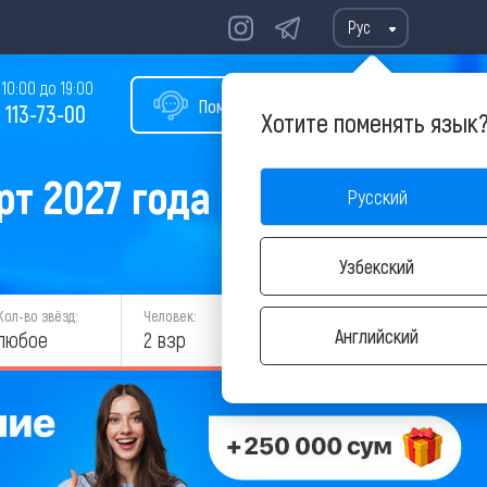
Рус
10:00 до 19:00
Помощь в подборе тура
 113-73-00
Хотите поменять язык
т 2027 года
Русский
Узбекский
Кол-во звёзд:
Человек:
НАЙТИ
Английский
любое
2 взр