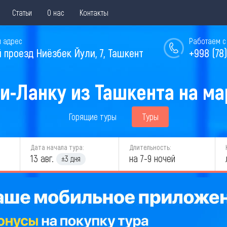
Статьи
О нас
Контакты
 адрес
Работаем с 
й проезд Ниёзбек Йули, 7, Ташкент
+998 (78)
и-Ланку из Ташкента на мар
Горящие туры
Туры
Дата начала тура:
Длительность:
13 авг.
на 7-9 ночей
±3 дня