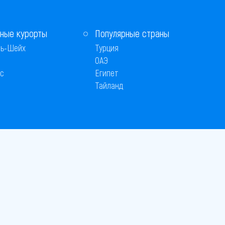
ные курорты
Популярные страны
ь-Шейх
Турция
ОАЭ
с
Египет
Тайланд
 © 2005–2026
26
вляется публичной офертой
 оплаты