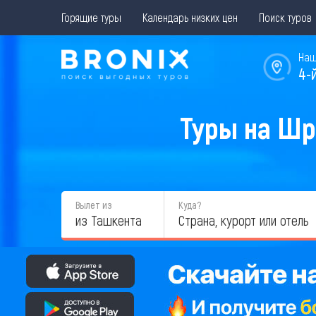
Горящие туры
Календарь низких цен
Поиск туров
Наш
4-
Туры на Шр
Вылет из
Куда?
из Ташкента