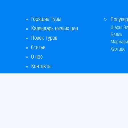
Горящие туры
Популяр
Шарм-Эл
Календарь низких цен
Белек
Поиск туров
Мармари
Статьи
Хургада
О нас
Контакты
Copyright
Bronix 20
Сайт не я
Способы