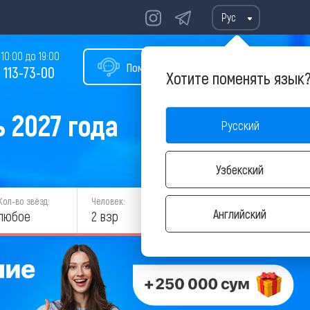
Рус
10:00 до 19:00
Помощь в подборе тура
 113-73-00
Хотите поменять язык
 2027 года
Русский
Узбекский
Кол-во звёзд:
Человек:
НАЙТИ
Английский
любое
2 взр