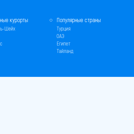
ные курорты
Популярные страны
ь-Шейх
Турция
ОАЭ
с
Египет
Тайланд
 © 2005–2026
26
вляется публичной офертой
 оплаты