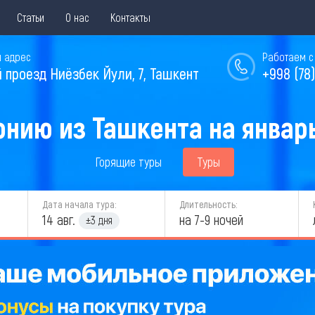
Статьи
О нас
Контакты
 адрес
Работаем с 
й проезд Ниёзбек Йули, 7, Ташкент
+998 (78)
онию из Ташкента на январь
Горящие туры
Туры
Дата начала тура:
Длительность:
14 авг.
на 7-9 ночей
±3 дня