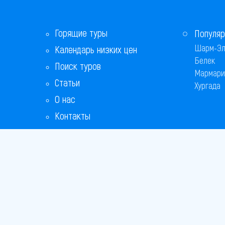
Горящие туры
Популяр
Шарм-Эл
Календарь низких цен
Белек
Поиск туров
Мармари
Статьи
Хургада
О нас
Контакты
Copyright
Bronix 20
Сайт не я
Способы