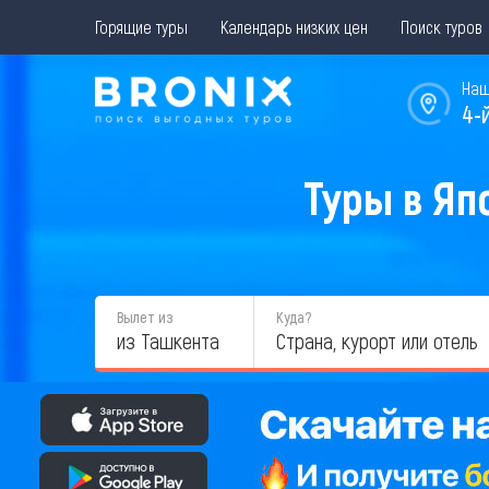
Горящие туры
Календарь низких цен
Поиск туров
Наш
4-
Туры в Яп
Вылет из
Куда?
из Ташкента