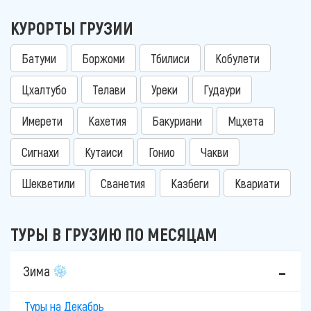
КУРОРТЫ ГРУЗИИ
Батуми
Боржоми
Тбилиси
Кобулети
Цхалтубо
Телави
Уреки
Гудаури
Имерети
Кахетия
Бакуриани
Мцхета
Сигнахи
Кутаиси
Гонио
Чакви
Шекветили
Сванетия
Казбеги
Квариати
ТУРЫ В ГРУЗИЮ ПО МЕСЯЦАМ
Зима
Туры на Декабрь