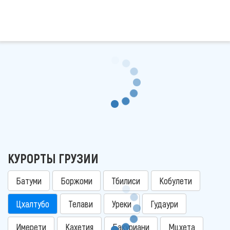
КУРОРТЫ ГРУЗИИ
Батуми
Боржоми
Тбилиси
Кобулети
Цхалтубо
Телави
Уреки
Гудаури
Имерети
Кахетия
Бакуриани
Мцхета