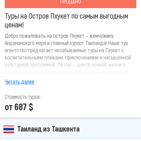
ПРОДАНО
Туры на Остров Пхукет по самым выгодным
ценам!
Добро пожаловать на остров Пхукет – жемчужину
Андаманского моря и главный курорт Таиланда! Наше тур
агентство предлагает незабываемые туры на Пхукет с
восхитительными пляжами, приключениями и насыщенной
культурной программой. Патонг – центр ночной жизни с
барами, клубами и ресторанами, а Карон и Ката идеально
подходят для семейного отдыха. Любители водных видов
Читать далее
спорта найдут здесь дайвинг, сноркелинг, каякинг и
виндсерфинг.Туры на Пхукет – это идеальный выбор для
Стоимость туров:
тех, кто хочет совместить пляжный отдых с приключениями
от 687 $
и культурными открытиями.
Таиланд из Ташкента