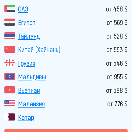
ОАЭ
от 458 $
Египет
от 569 $
Тайланд
от 528 $
Китай (Хайнань)
от 593 $
Грузия
от 546 $
Мальдивы
от 955 $
Вьетнам
от 588 $
Малайзия
от 776 $
Катар