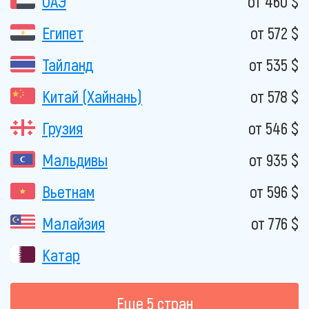
ОАЭ
от 460 $
Египет
от 572 $
Тайланд
от 535 $
Китай (Хайнань)
от 578 $
Грузия
от 546 $
Мальдивы
от 935 $
Вьетнам
от 596 $
Малайзия
от 776 $
Катар
Еще 5 стран