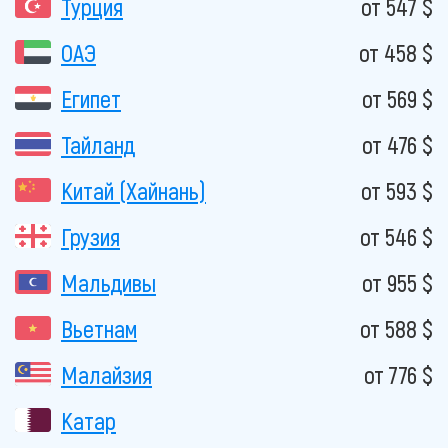
Турция
от 547 $
ОАЭ
от 458 $
Египет
от 569 $
Тайланд
от 476 $
Китай (Хайнань)
от 593 $
Грузия
от 546 $
Мальдивы
от 955 $
Вьетнам
от 588 $
Малайзия
от 776 $
Катар