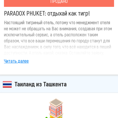
ПРОДАНО
PARADOX PHUKET: отдыхай как тигр!
Настоящий тигриный отель, потому что менеджмент отеля
не может не обращать на Вас внимания, создавая при этом
исключительный сервис, а отель расположен таким
образом, что все ваши перемещения по городу станут для
Вас наслаждением, в силу того, что всё находится в пешей
доступности. А отель какой, сказка. Оставляйте заявку,
расскажем что и как.
Читать далее
Таиланд из Ташкента