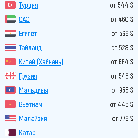
Турция
от 544 $
ОАЭ
от 460 $
Египет
от 569 $
Тайланд
от 528 $
Китай (Хайнань)
от 664 $
Грузия
от 546 $
Мальдивы
от 955 $
Вьетнам
от 445 $
Малайзия
от 776 $
Катар