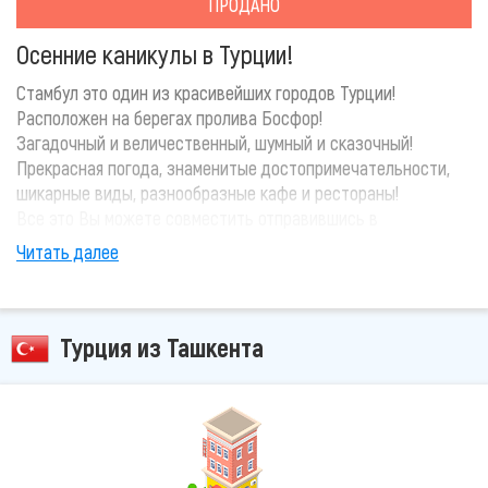
ПРОДАНО
Осенние каникулы в Турции!
Стамбул это один из красивейших городов Турции!
Расположен на берегах пролива Босфор!
Загадочный и величественный, шумный и сказочный!
Прекрасная погода, знаменитые достопримечательности,
шикарные виды, разнообразные кафе и рестораны!
Все это Вы можете совместить отправившись в
путешествие по Стамбулу!
Читать далее
У вас появились вопросы после прочитанного? Позвоните
нам прямо сейчас и наши эксперты помогут Вам!
Турция из Ташкента