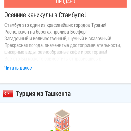
ПРОДАНО
Осенние каникулы в Стамбуле!
Стамбул это один из красивейших городов Турции!
Расположен на берегах пролива Босфор!
Загадочный и величественный, шумный и сказочный!
Прекрасная погода, знаменитые достопримечательности,
шикарные виды, разнообразные кафе и рестораны!
Все это Вы можете совместить отправившись в
путешествие по Стамбулу!
Читать далее
У вас появились вопросы после прочитанного? Позвоните
нам прямо сейчас и наши эксперты помогут Вам!
Турция из Ташкента