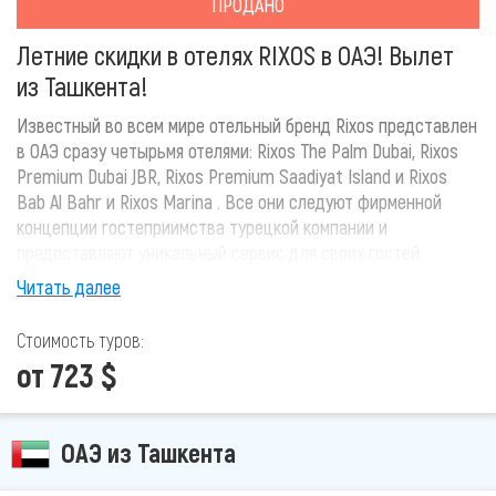
ПРОДАНО
Летние скидки в отелях RIXOS в ОАЭ! Вылет
из Ташкента!
Известный во всем мире отельный бренд Rixos представлен
в ОАЭ сразу четырьмя отелями: Rixos The Palm Dubai, Rixos
Premium Dubai JBR, Rixos Premium Saadiyat Island и Rixos
Bab Al Bahr и Rixos Marina . Все они следуют фирменной
концепции гостеприимства турецкой компании и
предоставляют уникальный сервис для своих гостей.
Объединенные Арабские Эмираты – территория роскошных
Читать далее
отелей, галерей бутиков, яркой ночной жизни и современной
архитектуры, ставшей визитной карточкой этой части
Стоимость туров:
побережья Персидского залива. Туры в ОАЭ манят не только
от 723 $
безупречными пляжами и ласковым морем, но и
возможностью ощутить все прелести действительно
привилегированного отдыха.
ОАЭ из Ташкента