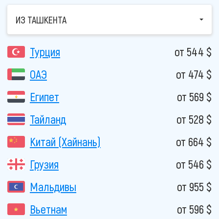
ИЗ ТАШКЕНТА
Турция
от 544 $
ОАЭ
от 474 $
Египет
от 569 $
Тайланд
от 528 $
Китай (Хайнань)
от 664 $
Грузия
от 546 $
Мальдивы
от 955 $
Вьетнам
от 596 $