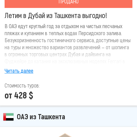
ПРОДАНО
Летим в Дубай из Ташкента выгодно!
В ОАЭ едут круглый год за отдыхом на чистых песчаных
пляжах и купанием в теплых водах Персидского залива.
Безукоризненность гостиничного сервиса, доступные цены
на туры и множество вариантов развлечений — от шопинга
в огромных торговых центрах Дубая и дайвинга на
Фуджейре до катания на эксклюзивных моделях Ferrari в
Абу-Даби и полетах на воздушных шарах и самолетах над
Читать далее
страной.
Стоимость туров:
от 428 $
ОАЭ из Ташкента