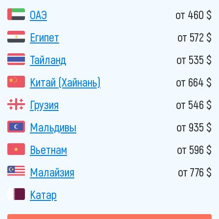
ОАЭ
от 460 $
Египет
от 572 $
Тайланд
от 535 $
Китай (Хайнань)
от 664 $
Грузия
от 546 $
Мальдивы
от 935 $
Вьетнам
от 596 $
Малайзия
от 776 $
Катар