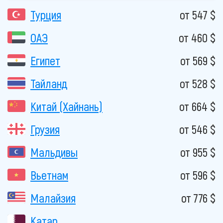
Турция
от 547 $
ОАЭ
от 460 $
Египет
от 569 $
Тайланд
от 528 $
Китай (Хайнань)
от 664 $
Грузия
от 546 $
Мальдивы
от 955 $
Вьетнам
от 596 $
Малайзия
от 776 $
Катар