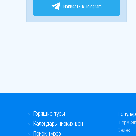
Написать в Telegram
Горящие туры
Популяр
Шарм-Эл
Календарь низких цен
Белек
Поиск туров