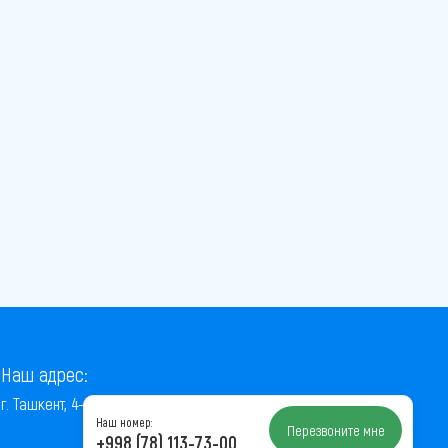
Наш адрес:
г. Ташкент, 4-й проезд Ниёзбек Йули, 7
Наш номер:
Перезвоните мне
+998 (78) 113-73-00