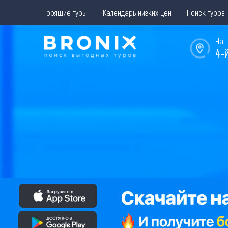
Горящие туры
Календарь низких цен
Поиск туров
Наш
4-