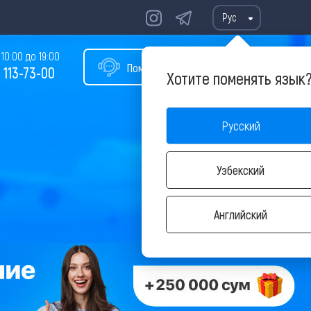
Рус
10:00 до 19:00
Помощь в подборе тура
 113-73-00
Хотите поменять язык
Русский
Узбекский
Английский