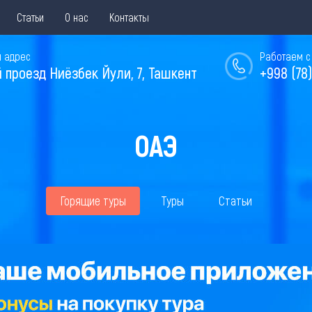
Статьи
О нас
Контакты
 адрес
Работаем с 
й проезд Ниёзбек Йули, 7, Ташкент
+998 (78)
ОАЭ
Горящие туры
Туры
Статьи