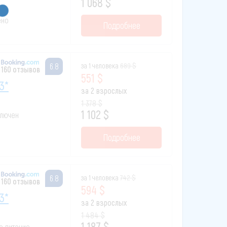
1 068 $
ено
Подробнее
за 1 человека
689 $
6.8
160 отзывов
551 $
3*
за 2 взрослых
1 378 $
1 102 $
включен
Подробнее
за 1 человека
742 $
6.8
160 отзывов
594 $
3*
за 2 взрослых
1 484 $
1 187 $
ое питание