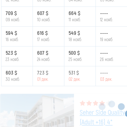
709 $
607 $
664 $
----
09 нояб.
10 нояб.
11 нояб.
12 нояб.
594 $
616 $
549 $
----
16 нояб.
17 нояб.
18 нояб.
19 нояб.
523 $
607 $
500 $
----
23 нояб.
24 нояб.
25 нояб.
26 нояб.
603 $
723 $
531 $
----
30 нояб.
01 дек.
02 дек.
03 дек.
Seher Side Quality
(adult +16) 4*