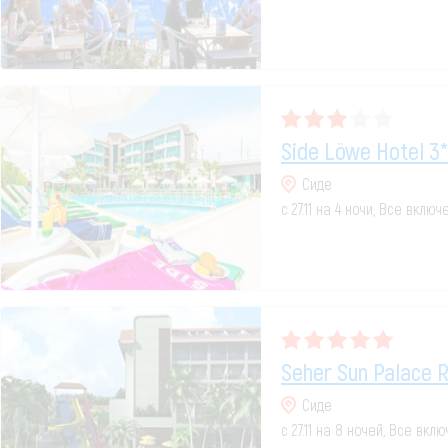
Side Löwe Hotel 3*
Сиде
с 27.11 на 4 ночи, Все включ
Seher Sun Palace R
Сиде
с 27.11 на 8 ночей, Все вкл