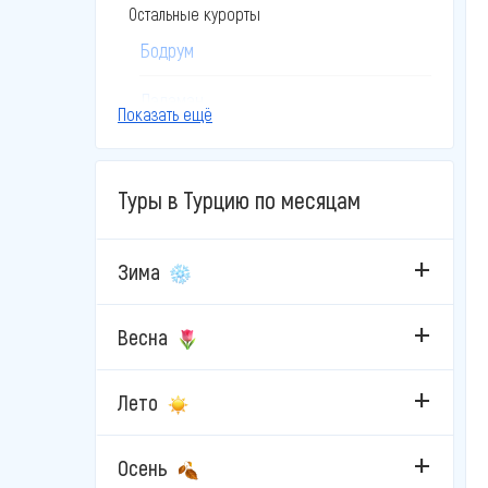
Остальные курорты
Бодрум
Даламан
Показать ещё
Дидим
Туры в Турцию по месяцам
Измир
Кайсери
Зима
Каппадокия
Весна
Кушадасы
Лето
Мармарис
Стамбул
Осень