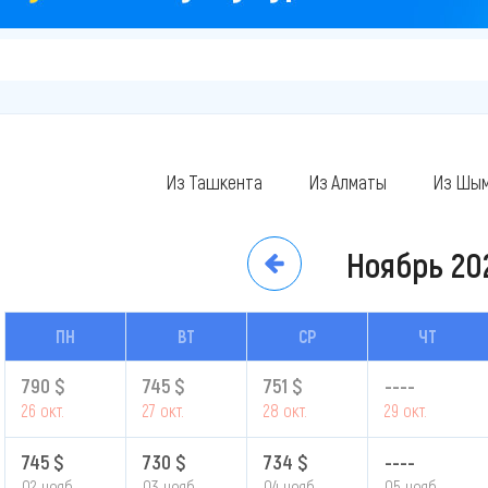
Из Ташкента
Из Алматы
Из Шым
Ноябрь
20
ПН
ВТ
СР
ЧТ
790 $
745 $
751 $
----
26 окт.
27 окт.
28 окт.
29 окт.
745 $
730 $
734 $
----
02 нояб.
03 нояб.
04 нояб.
05 нояб.