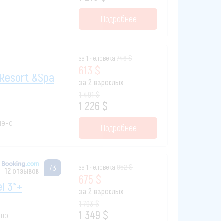
Подробнее
за 1 человека
746 $
613 $
 Resort &spa
за 2 взрослых
1 491 $
1 226 $
ючено
Подробнее
за 1 человека
852 $
7.3
12 отзывов
675 $
el 3*+
за 2 взрослых
1 703 $
1 349 $
ено