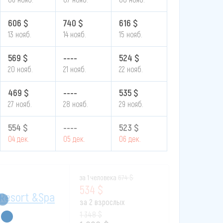
606 $
740 $
616 $
13 нояб.
14 нояб.
15 нояб.
569 $
----
524 $
20 нояб.
21 нояб.
22 нояб.
469 $
----
535 $
27 нояб.
28 нояб.
29 нояб.
554 $
----
523 $
04 дек.
05 дек.
06 дек.
за 1 человека
674 $
534 $
 Resort &spa
за 2 взрослых
1 348 $