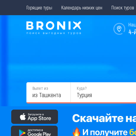
Горящие туры
Календарь низких цен
Поиск туров
Наш
4-
Вылет из
Куда?
из Ташкента