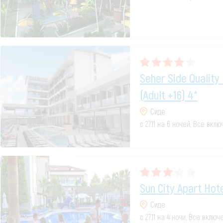
Seher Side Quality
(adult +16) 4*
Сиде
с 27.11 на 6 ночей, Все вкл
Sun City Apart Hot
Сиде
с 27.11 на 4 ночи, Все включ