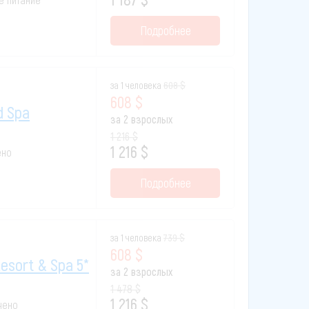
Подробнее
за 1 человека
608 $
608 $
d Spa
за 2 взрослых
1 216 $
1 216 $
ено
Подробнее
за 1 человека
739 $
608 $
esort & Spa 5*
за 2 взрослых
1 478 $
1 216 $
ючено