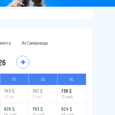
кента
Из Самарканда
26
ПТ
СБ
ВС
743 $
767 $
738 $
30 окт.
31 окт.
01 нояб.
626 $
763 $
624 $
06 нояб.
07 нояб.
08 нояб.