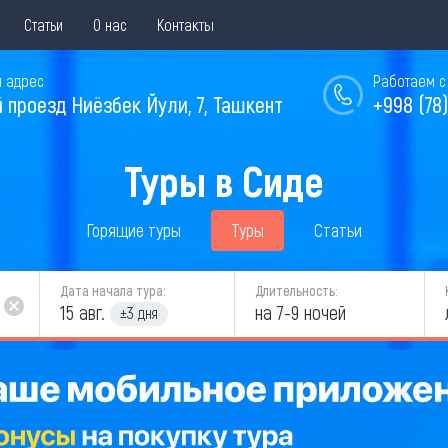
Статьи
О нас
Контакты
 адрес
Работаем с 
й проезд Ниёзбек Йули, 7, Ташкент
+998 (78)
Туры в Сиде
Горящие туры
Туры
Статьи
Дата начала тура:
Длительность:
15 авг.
на 7-9 ночей
±3 дня