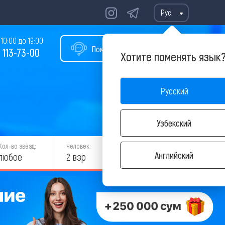
Рус
10:00 до 19:00
Помощь в подборе тура
 113-73-00
Хотите поменять язык
Русский
Узбекский
Кол-во звёзд:
Человек:
НАЙТИ
Английский
любое
2 взр