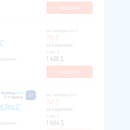
Подробнее
за 1 человека
902 $
715 $
5*
за 2 взрослых
1 804 $
1 430 $
е включено
Подробнее
за 1 человека
934 $
6.1
0 отзывов
747 $
nd Spa 5*
за 2 взрослых
1 868 $
1 494 $
е включено