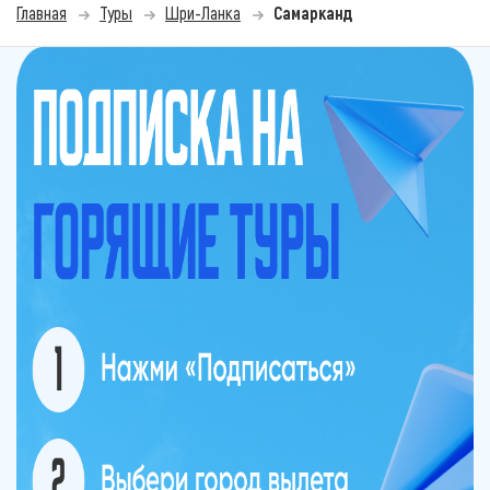
Главная
Туры
Шри-Ланка
Самарканд