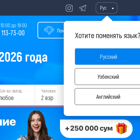
Рус
10:00 до 19:00
Помощь в подборе тура
 113-73-00
Хотите поменять язык
2026 года
Русский
Узбекский
Кол-во звёзд:
Человек:
НАЙТИ
Английский
любое
2 взр