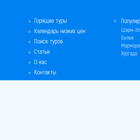
Горящие туры
Популяр
Шарм-Эл
Календарь низких цен
Белек
Поиск туров
Мармари
Статьи
Хургада
О нас
Контакты
Copyright
Bronix 20
Сайт не я
Способы