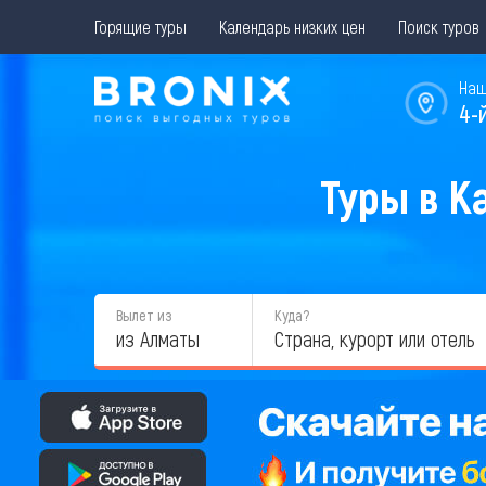
Горящие туры
Календарь низких цен
Поиск туров
Наш
4-
Туры в К
Вылет из
Куда?
из Алматы