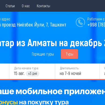
Статьи
О нас
Контакты
 адрес
Работаем с 
й проезд Ниёзбек Йули, 7, Ташкент
+998 (78)
атар из Алматы на декабрь 
Горящие туры
Туры
Дата начала тура:
Длительность:
15 авг.
на 7-9 ночей
±3 дня