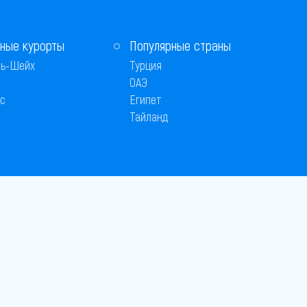
ные курорты
Популярные страны
ь-Шейх
Турция
ОАЭ
с
Египет
Тайланд
 © 2005–2026
26
вляется публичной офертой
 оплаты