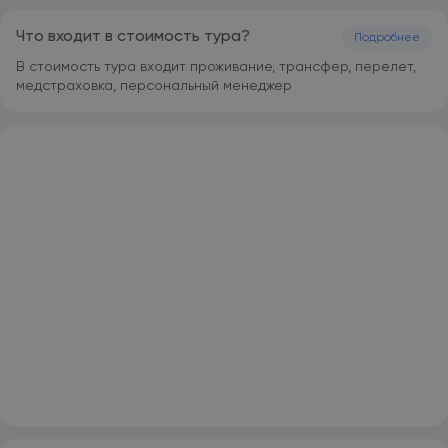
располагается на расстоянии 1,6 км и 2,3 км
соответственно от таких достопримечательностей, как
Что входит в стоимость тура?
Подробнее
Мыс Хон Чонг и Башни Понагар. Международный аэропорт
Камрань находится в 40 км.
В стоимость тура входит проживание, трансфер, перелет,
медстраховка, персональный менеджер