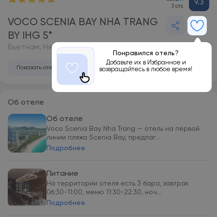
9.3
3 отз.
VOCO SCENIA BAY NHA TRANG
BY IHG 5*
Вьетнам, Нячанг
Понравился отель?
Добавьте их в Избранное и
Показать отель на карте
возвращайтесь в любое время!
Об отеле
Об отеле
Voco Scenia Bay Nha Trang — отель на первой
линии пляжа Scenia Bay, предлаг...
Подробнее
Питание
На территории отеля есть 3 бара, завтрак
06:30-11:00, меню 11:30-22:30, ноч...
Подробнее