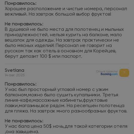
Понравилось:
Хорошее расположение и чистые номера, персонал
вежливый. На завтрак большой выбор фруктов!
Не понравилось:
В душевой не было места для полотенец и мыльных
принадлежностей, нельзя курить на балконе, мало
вешалок для одежды. На завтрак практически не
было мясных изделий! Персонал не говорит на
русском так как отель в основном для Корейцев,
берут депозит 100 $ или паспорт.
Svetlana
Отзыв туриста
7
14 авг. 2025
Понравилось:
У нас был просторный угловой номер с узким
балконом,можно было сушить купальники. Третья
линия-кафе,массажные кабинеты,фруктовые
лавки,магазины,все рядом. На ресепшен полотенца
для пляжа. На завтрак много разнообразных фруктов.
Не понравилось:
У нас бала цена 50$ ночь,для такой категории отеля
,она завышена.