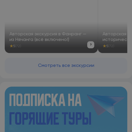
Авторская экскурсия в Фанранг —
Авторская э
из Нячанга (всё включено!)
историческо
›
★
★
5
(72)
5
(72)
Смотреть все экскурсии