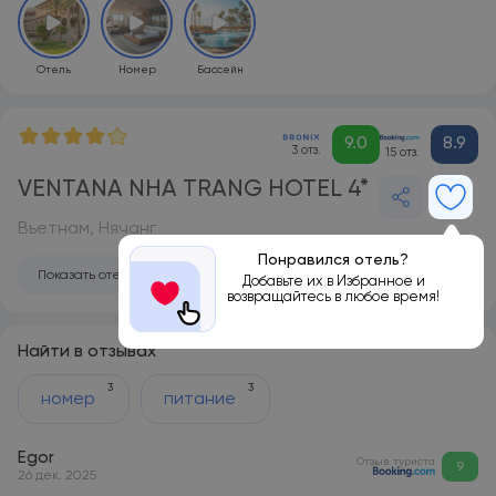
Отель
Номер
Бассейн
9.0
8.9
3 отз.
15 отз.
VENTANA NHA TRANG HOTEL 4*
Вьетнам, Нячанг
Понравился отель?
Показать отель на карте
Добавьте их в Избранное и
возвращайтесь в любое время!
Найти в отзывах
3
3
номер
питание
Egor
Отзыв туриста
9
26 дек. 2025